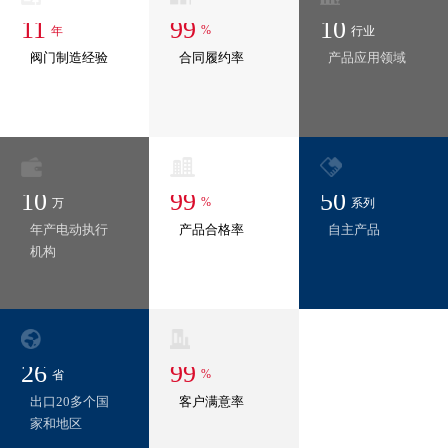
11
99
10
%
年
行业
阀门制造经验
合同履约率
产品应用领域
10
99
50
%
万
系列
年产电动执行
产品合格率
自主产品
机构
26
99
%
省
出口20多个国
客户满意率
家和地区